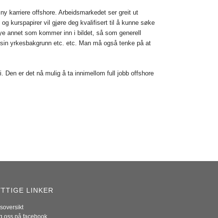
ny karriere offshore. Arbeidsmarkedet ser greit ut
g kurspapirer vil gjøre deg kvalifisert til å kunne søke
t mye annet som kommer inn i bildet, så som generell
i sin yrkesbakgrunn etc. etc. Man må også tenke på at
. Den er det nå mulig å ta innimellom full jobb offshore
TTIGE LINKER
soversikt
g oss på facebook