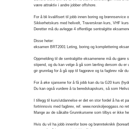
være attraktiv i andre jobber offshore.
For å bli kvalifisert til jobb innen boring og brønnservic
Sikkerhetskurs med helivelt, Traverskran kurs, VHF kurs 
Deretter må du avlegge 4 offentlige sentralgitte eksamen
Disse heter:
eksamen BRT2001 Leting, boring og komplettering eks
Oppmelding til de sentralgitte eksamenene må du gjøre so
stipend, og du kan velge å gå som lærling dersom du er 
gir grunnlag for å gå opp til fagprøve og ta fagbrev når du 
For å øke sjansene for å få jobb kan du ta G20 kurs (hydr
Du kan også vurdere å ta beredskapskurs, så som Heliva
I tillegg til kurs/utdannelse er det en stor fordel å ha e
fortrinnsvis med fagbrev, ref. www.norskoljeoggass.no retn
Mange av de såkalte Grunnkursene som tilbys er ikke hel
Hvis du vil ha jobb innenfor bore og brønnteknikk (borear