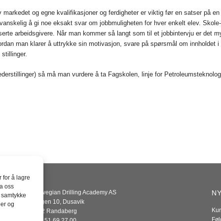
 markedet og egne kvalifikasjoner og ferdigheter er viktig før en satser på en 
vanskelig å gi noe eksakt svar om jobbmuligheten for hver enkelt elev. Skole- o
teresserte arbeidsgivere. Når man kommer så langt som til et jobbintervju er de
vordan man klarer å uttrykke sin motivasjon, svare på spørsmål om innholdet 
tillinger.
ederstillinger) så må man vurdere å ta Fagskolen, linje for Petroleumsteknologi
 for å lagre
la oss
Norwegian Drilling Academy AS
NY
å samtykke
Tangen 10, Dusavik
per og
Kur
4072 Randaberg
Føl
+ 47 51 69 27 00