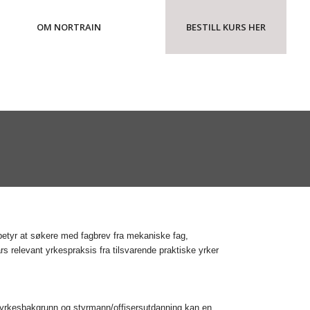
OM NORTRAIN
BESTILL KURS HER
t betyr at søkere med fagbrev fra mekaniske fag,
s relevant yrkespraksis fra tilsvarende praktiske yrker
m yrkesbakgrunn og styrmann/offisersutdanning kan en