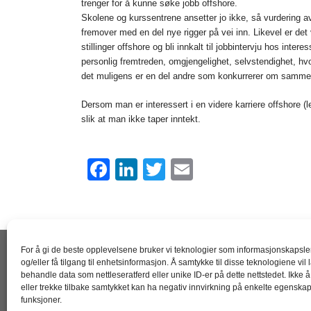
trenger for å kunne søke jobb offshore.
Skolene og kurssentrene ansetter jo ikke, så vurdering av
fremover med en del nye rigger på vei inn. Likevel er det 
stillinger offshore og bli innkalt til jobbintervju hos in
personlig fremtreden, omgjengelighet, selvstendighet, h
det muligens er en del andre som konkurrerer om samme s
Dersom man er interessert i en videre karriere offshore (l
slik at man ikke taper inntekt.
F
Li
T
E
a
n
wi
m
c
k
tt
ail
e
e
er
For å gi de beste opplevelsene bruker vi teknologier som informasjonskapsler
b
dI
og/eller få tilgang til enhetsinformasjon. Å samtykke til disse teknologiene vil 
o
n
behandle data som nettleseratferd eller unike ID-er på dette nettstedet. Ikke 
eller trekke tilbake samtykket kan ha negativ innvirkning på enkelte egenska
o
funksjoner.