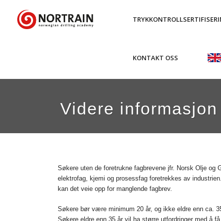
TRYKKONTROLLSERTIFISER
KONTAKT OSS
Videre informasjon
Søkere uten de foretrukne fagbrevene jfr. Norsk Olje og Ga
elektrofag, kjemi og prosessfag foretrekkes av industrien
kan det veie opp for manglende fagbrev.
Søkere bør være minimum 20 år, og ikke eldre enn ca. 35
Søkere eldre enn 35 år vil ha større utfordringer med å