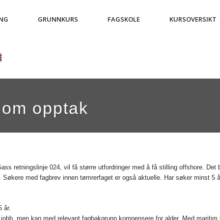
ING
GRUNNKURS
FAGSKOLE
KURSOVERSIKT
 om opptak
ss retningslinje 024, vil få større utfordringer med å få stilling offshore. De
. Søkere med fagbrev innen tømrerfaget er også aktuelle. Har søker minst 5 år
 år.
 få jobb, men kan med relevant fagbakgrunn kompensere for alder. Med mariti