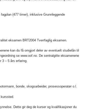
g2 fagplan (477 timer), inklusive Grunnleggende
alitet eksamen BRT2004 Tverrfaglig eksamen.
nene kan du få omgjort deler av eventuelt studielån til
lingeordning se www.oof.no. De sentralgitte eksamenene
r 3 – 5 års erfaring.
os/motormann, bonde, skogsarbeider, prosessoperatør o.l.
 kurssted.
ynnelse. Dette gir deg de kurser og kvalifikasjoner du