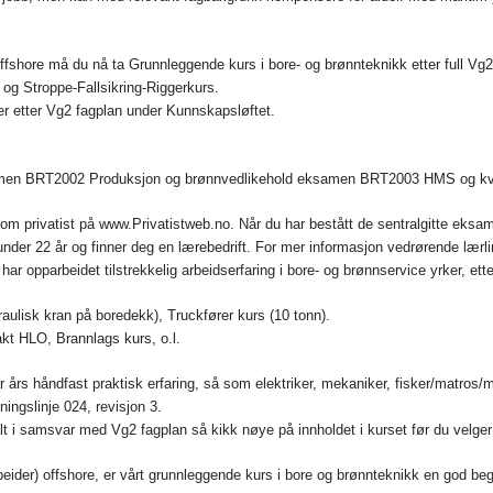
e offshore må du nå ta Grunnleggende kurs i bore- og brønnteknikk etter full V
og Stroppe-Fallsikring-Riggerkurs.
er etter Vg2 fagplan under Kunnskapsløftet.
amen BRT2002 Produksjon og brønnvedlikehold eksamen BRT2003 HMS og kv
m privatist på www.Privatistweb.no. Når du har bestått de sentralgitte eksame
under 22 år og finner deg en lærebedrift. For mer informasjon vedrørende lær
har opparbeidet tilstrekkelig arbeidserfaring i bore- og brønnservice yrker, ette
aulisk kran på boredekk), Truckfører kurs (10 tonn).
kt HLO, Brannlags kurs, o.l.
t par års håndfast praktisk erfaring, så som elektriker, mekaniker, fisker/matr
ingslinje 024, revisjon 3.
t i samsvar med Vg2 fagplan så kikk nøye på innholdet i kurset før du velger
beider) offshore, er vårt grunnleggende kurs i bore og brønnteknikk en god beg