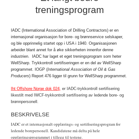
treningsprogram
IADC (International Association of Drilling Contractors) er en
internasjonal organisasjon for bore- og brønnservice selskaper,
og ble opprinnelig startet opp i USA i 1940. Organisasjonen
arbeider blant annet for å øke sikkerheten innenfor denne
industrien. IADC har laget et eget treningsprogram som heter
WellSharp. Trykkontroll sertifiseringen er en del av WellSharp
programmet. IOGP (
International Association of Oil & Gas
Producers
) Report 476 ligger til grunn for WellSharp programmet.
Iht Offshore Norge dok 024
,
er IADC-trykkontroll sertifisering
likestilt med IWCF-trykkontroll sertifisering av ledende bore- og
brønnpersonell.
BESKRIVELSE
IADC er et internasjonalt opplærings- og sertifiseringsprogram for
ledende borepersonell. Kandidatene må delta på hele
opplæringsprogrammet i tillegg til testene.