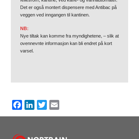
Det er også montert dispensere med Antibac på
veggen ved inngangen til kantinen.
NB:
Nye tiltak kan komme fra myndighetene, – slik at
ovennevnte informasjon kan bli endret på kort
varsel.
F
Li
T
E
a
n
wi
m
c
k
tt
ail
e
e
er