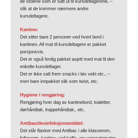
de stolene som er satt ut til kursdeltagerene, –
slik at de kommer nærmere andre
kursdeltagere.
Kantine:
Det sitter bare 2 personer ved hvert bord i
kantinen. All mat til kursdeltagere er pakket
porsjonsvis.
Det er også ferdig pakket asjett med mat til den
enkelte kursdeltager.
Det er ikke satt frem snacks i løs vekt etc., –
men bare innpakket slik som twist, etc.
Hygiene / rengjøring:
Rengjøring hver dag av kantinebord, toaletter,
dørhåndtak, trappehåndtak,. etc.
Antibac/desinfeksjonsmiddel:
Det står flasker med Antibac i alle klasserom,
fellesrom, kantine, ved kaffe- og vannautomater.