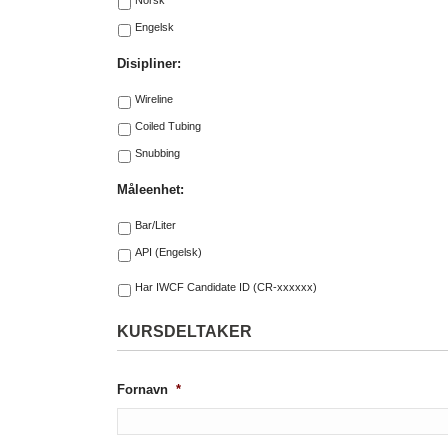
Norsk
Engelsk
Disipliner:
Wireline
Coiled Tubing
Snubbing
Måleenhet:
Bar/Liter
API (Engelsk)
Select
Har IWCF Candidate ID (CR-xxxxxx)
a
Post
KURSDELTAKER
Fornavn
*