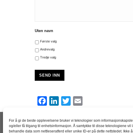
Uten navn
Første valg
Andrevalg
Tredje valg
SEND INN
F
Li
T
E
a
n
wi
m
c
k
tt
ail
For å gi de beste opplevelsene bruker vi teknologier som informasjonskapsler
og/eller få tilgang til enhetsinformasjon. Å samtykke til disse teknologiene vil 
e
e
er
behandle data som nettleseratferd eller unike ID-er på dette nettstedet. Ikke 