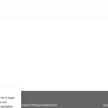
 for å lagre
la oss
Norwegian Drilling Academy AS
NY
å samtykke