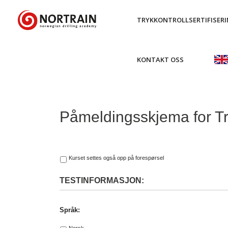
TRYKKONTROLLSERTIFISER
KONTAKT OSS
Påmeldingsskjema for Try
This
Kurset settes også opp på forespørsel
is
my
TESTINFORMASJON:
placeholder
*
Språk: