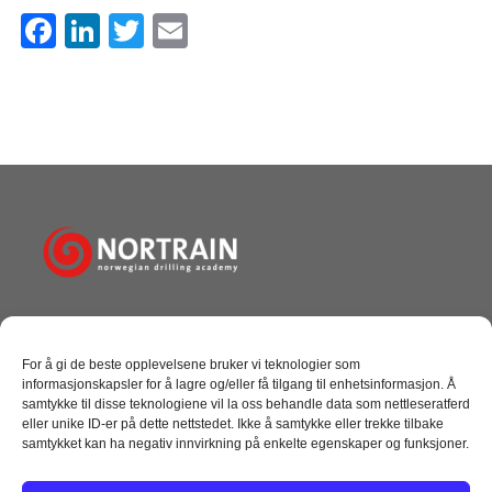
F
Li
T
E
a
n
wi
m
c
k
tt
ail
e
e
er
b
dI
o
n
o
k
Norwegian Drilling Academy AS
Tangen 10, Dusavik
For å gi de beste opplevelsene bruker vi teknologier som
4072 Randaberg
informasjonskapsler for å lagre og/eller få tilgang til enhetsinformasjon. Å
+ 47 51 69 27 00
samtykke til disse teknologiene vil la oss behandle data som nettleseratferd
post@nortrain.no
eller unike ID-er på dette nettstedet. Ikke å samtykke eller trekke tilbake
samtykket kan ha negativ innvirkning på enkelte egenskaper og funksjoner.
NYTTIGE LINKER