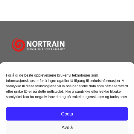
c
k
tt
ail
e
e
er
b
dI
o
n
o
k
Norwegian Drilling Academy AS
Tangen 10, Dusavik
For å gi de beste opplevelsene bruker vi teknologier som
4072 Randaberg
informasjonskapsler for å lagre og/eller få tilgang til enhetsinformasjon. Å
+ 47 51 69 27 00
samtykke til disse teknologiene vil la oss behandle data som nettleseratferd
post@nortrain.no
eller unike ID-er på dette nettstedet. Ikke å samtykke eller trekke tilbake
samtykket kan ha negativ innvirkning på enkelte egenskaper og funksjoner.
NYTTIGE LINKER
Godta
Kursoversikt
Følg oss på facebook
Avslå
Følg oss på Linkedin