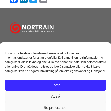
a
n
wi
m
c
k
tt
ail
e
e
er
b
dI
o
n
o
Norwegian Drilling Academy AS
k
Tangen 10, Dusavik
For å gi de beste opplevelsene bruker vi teknologier som
4072 Randaberg
informasjonskapsler for å lagre og/eller få tilgang til enhetsinformasjon. Å
+ 47 51 69 27 00
samtykke til disse teknologiene vil la oss behandle data som nettleseratferd
post@nortrain.no
eller unike ID-er på dette nettstedet. Ikke å samtykke eller trekke tilbake
samtykket kan ha negativ innvirkning på enkelte egenskaper og funksjoner.
NYTTIGE LINKER
Godta
Kursoversikt
Følg oss på facebook
Avslå
Følg oss på Linkedin
Se preferanser