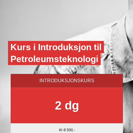
Kurs i Introduksjon til
Petroleumsteknologi
INTRODUKSJONSKURS
2 dg
Kr 8.500,-