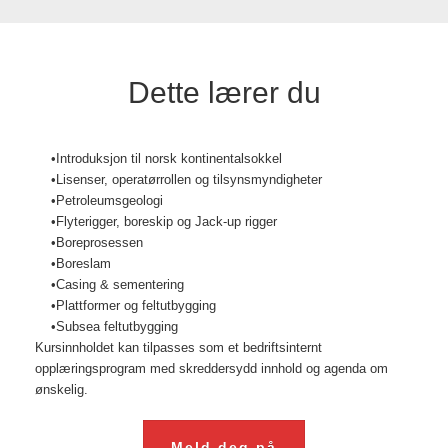
Dette lærer du
•Introduksjon til norsk kontinentalsokkel
•Lisenser, operatørrollen og tilsynsmyndigheter
•Petroleumsgeologi
•Flyterigger, boreskip og Jack-up rigger
•Boreprosessen
•Boreslam
•Casing & sementering
•Plattformer og feltutbygging
•Subsea feltutbygging
Kursinnholdet kan tilpasses som et bedriftsinternt
opplæringsprogram med skreddersydd innhold og agenda om
ønskelig.
Meld deg på