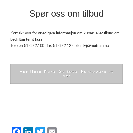
Spør oss om tilbud
Kontakt oss for ytterligere informasjon om kurset eller tilbud om
bedriftsinternt kurs.
Telefon 51 69 27 00, fax 51 69 27 27 eller
tvj@nortrain.no
For flere Kurs. Se total kursoversikt
her
F
Li
T
E