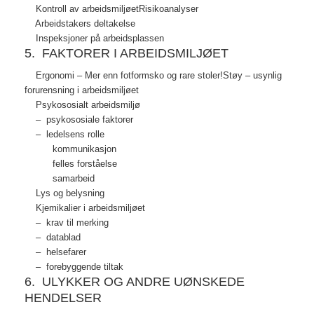
Kontroll av arbeidsmiljøetRisikoanalyser
Arbeidstakers deltakelse
Inspeksjoner på arbeidsplassen
5. FAKTORER I ARBEIDSMILJØET
Ergonomi – Mer enn fotformsko og rare stoler!Støy – usynlig
forurensning i arbeidsmiljøet
Psykososialt arbeidsmiljø
– psykososiale faktorer
– ledelsens rolle
kommunikasjon
felles forståelse
samarbeid
Lys og belysning
Kjemikalier i arbeidsmiljøet
– krav til merking
– datablad
– helsefarer
– forebyggende tiltak
6. ULYKKER OG ANDRE UØNSKEDE
HENDELSER