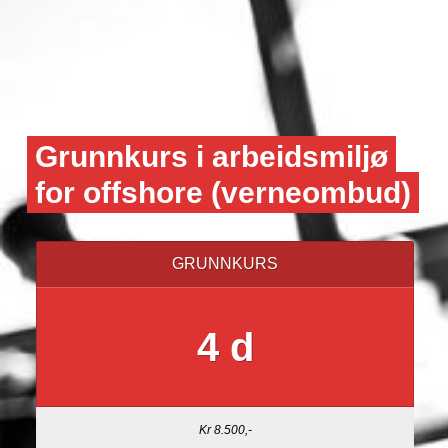
Grunnkurs i arbeidsmiljø
for offshore (verneombud)
GRUNNKURS
4 d
Kr 8.500,-