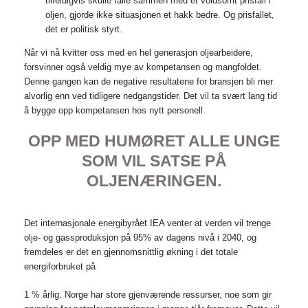
tilfeldigvis skulle falle sammen med et voldsomt prisfall i
oljen, gjorde ikke situasjonen et hakk bedre. Og prisfallet,
det er politisk styrt.
Når vi nå kvitter oss med en hel generasjon oljearbeidere,
forsvinner også veldig mye av kompetansen og mangfoldet.
Denne gangen kan de negative resultatene for bransjen bli mer
alvorlig enn ved tidligere nedgangstider. Det vil ta svært lang tid
å bygge opp kompetansen hos nytt personell.
OPP MED HUMØRET ALLE UNGE
SOM VIL SATSE PÅ
OLJENÆRINGEN.
Det internasjonale energibyrået IEA venter at verden vil trenge
olje- og gassproduksjon på 95% av dagens nivå i 2040, og
fremdeles er det en gjennomsnittlig økning i det totale
energiforbruket på
1 % årlig. Norge har store gjenværende ressurser, noe som gir