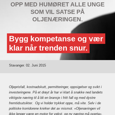
OPP MED HUMØRET ALLE UNGE
SOM VIL SATSE PÅ
OLJENÆRINGEN.
Bygg kompetanse og vær
klar når trenden snur.
Stavanger. 02. Juni 2015
Oljeprisfall, kostnadskutt, permitteringer, oppsigelser og svikt i
investeringene. På et drøyt år har vi klart å snakke ned landets
viktigste næring til å bli en bransje i fritt fall og med dystre
fremtidsutsikter. Og vi holder trykket oppe, må vite. Selv i de
politiske korridorene knirker det av mismot. «Oljenæringen vil
ikke lenger være en motor for vekst, og ny næring må
overta»,