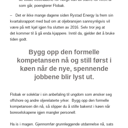
som går, poengterer Flobak.
– Det er ikke mange dagene siden Rystad Energy la frem sin
kvartalsrapport med bud om at oljebransjen sannsynligvis vil
være på rett kjøl igjen fra slutten av 2016. Selv tror jeg at
det kommer til å gå enda kjappere. Inntil da, gjelder det å bruke
tiden godt.
Bygg opp den formelle
kompetansen nå og still først i
køen når de nye, spennende
jobbene blir lyst ut.
Flobak er soleklar i sin anbefaling til ungdom som ønsker seg
offshore og andre oljerelaterte yrker. Bygg opp den formelle
kompetansen din nå, så slipper du å stille bakerst i køen når
boreselskapene igjen mangler personell.
Ha is i magen. Gjennomfør grunnleggende utdannelse nå, sats