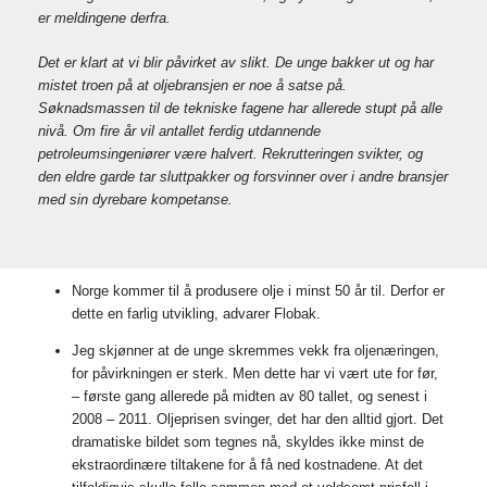
er meldingene derfra.
Det er klart at vi blir påvirket av slikt. De unge bakker ut og har
mistet troen på
at oljebransjen er noe å
satse på.
Søknadsmassen til de tekniske fagene har allerede stupt på alle
nivå. Om fire år vil antallet ferdig utdannende
petroleumsingeniører være halvert. Rekrutteringen svikter, og
den eldre garde tar sluttpakker og forsvinner over i andre bransjer
med sin dyrebare kompetanse.
Norge kommer til å produsere olje i minst 50 år til. Derfor er
dette en farlig utvikling, advarer Flobak.
Jeg skjønner at de unge skremmes vekk fra oljenæringen,
for påvirkningen er sterk. Men dette har vi vært ute for før,
– første gang allerede på midten av 80 tallet, og senest i
2008 – 2011. Oljeprisen svinger, det har den alltid gjort. Det
dramatiske bildet som tegnes nå, skyldes ikke minst de
ekstraordinære tiltakene for å få ned kostnadene. At det