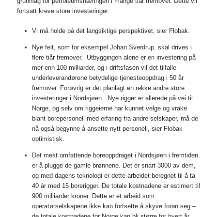
grunnlag for petroleumsnæringen i mange tiår fremover. Dette vil
fortsatt kreve store investeringer.
Vi må holde på det langsiktige perspektivet, sier Flobak.
Nye felt, som for eksempel Johan Sverdrup, skal drives i
flere tiår fremover. Utbyggingen alene er en investering på
mer enn 100 milliarder, og i driftsfasen vil det tilfalle
underleverandørene betydelige tjenesteoppdrag i 50 år
fremover. Forøvrig er det planlagt en rekke andre store
investeringer i Nordsjøen. Nye rigger er allerede på vei til
Norge, og selv om riggeierne har kunnet velge og vrake
blant borepersonell med erfaring fra andre selskaper, må de
nå også begynne å ansette nytt personell, sier Flobak
optimistisk.
Det mest omfattende boreoppdraget i Nordsjøen i fremtiden
er å plugge de gamle brønnene. Det er snart 3000 av dem,
og med dagens teknologi er dette arbeidet beregnet til å ta
40 år med 15 borerigger. De totale kostnadene er estimert til
900 milliarder kroner. Dette er et arbeid som
operatørselskapene ikke kan fortsette å skyve foran seg –
de totale kostnadene for Norge kan bli større for hvert år