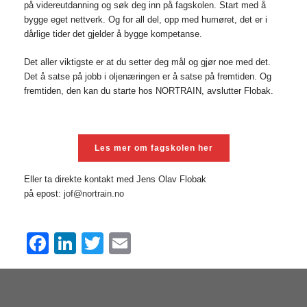
på videreutdanning og søk deg inn på fagskolen. Start med å
bygge eget nettverk. Og for all del, opp med humøret, det er i
dårlige tider det gjelder å bygge kompetanse.
Det aller viktigste er at du setter deg mål og gjør noe med det.
Det å satse på jobb i oljenæringen er å satse på fremtiden. Og
fremtiden, den kan du starte hos NORTRAIN, avslutter Flobak.
Les mer om fagskolen her
Eller ta direkte kontakt med Jens Olav Flobak
på epost:
jof@nortrain.no
F
Li
T
E
a
n
wi
m
c
k
tt
ail