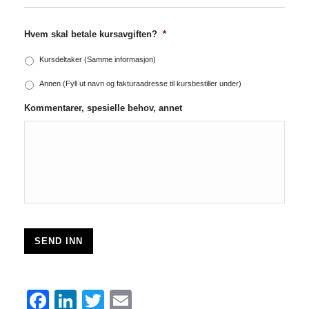
Hvem skal betale kursavgiften?
*
Kursdeltaker (Samme informasjon)
Annen (Fyll ut navn og fakturaadresse til kursbestiller under)
Kommentarer, spesielle behov, annet
SEND INN
F
Li
T
E