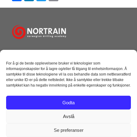
a
n
wi
m
c
k
tt
ail
e
e
er
b
dI
o
n
o
Norwegian Drilling Academy AS
k
Tangen 10, Dusavik
For å gi de beste opplevelsene bruker vi teknologier som
4072 Randaberg
informasjonskapsler for å lagre og/eller få tilgang til enhetsinformasjon. Å
+ 47 51 69 27 00
samtykke til disse teknologiene vil la oss behandle data som nettleseratferd
post@nortrain.no
eller unike ID-er på dette nettstedet. Ikke å samtykke eller trekke tilbake
samtykket kan ha negativ innvirkning på enkelte egenskaper og funksjoner.
NYTTIGE LINKER
Godta
Kursoversikt
Følg oss på facebook
Avslå
Følg oss på Linkedin
Se preferanser