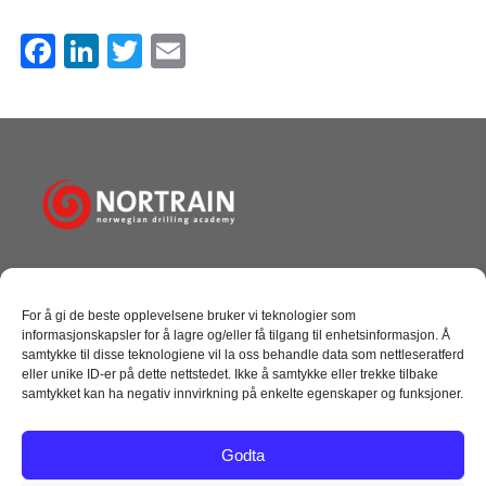
F
Li
T
E
a
n
wi
m
c
k
tt
ail
e
e
er
b
dI
o
n
o
k
Norwegian Drilling Academy AS
Tangen 10, Dusavik
For å gi de beste opplevelsene bruker vi teknologier som
4072 Randaberg
informasjonskapsler for å lagre og/eller få tilgang til enhetsinformasjon. Å
+ 47 51 69 27 00
samtykke til disse teknologiene vil la oss behandle data som nettleseratferd
post@nortrain.no
eller unike ID-er på dette nettstedet. Ikke å samtykke eller trekke tilbake
samtykket kan ha negativ innvirkning på enkelte egenskaper og funksjoner.
NYTTIGE LINKER
Godta
Kursoversikt