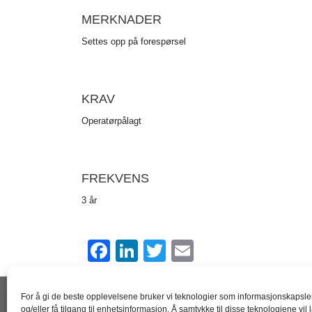
MERKNADER
Settes opp på forespørsel
KRAV
Operatørpålagt
FREKVENS
3 år
F
Li
T
E
a
n
wi
m
c
k
tt
ail
For å gi de beste opplevelsene bruker vi teknologier som informasjonskapsler
og/eller få tilgang til enhetsinformasjon. Å samtykke til disse teknologiene vil 