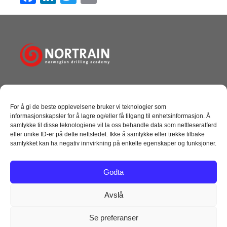
a
n
wi
m
c
k
tt
ail
e
e
er
b
dI
o
n
o
Norwegian Drilling Academy AS
k
Tangen 10, Dusavik
For å gi de beste opplevelsene bruker vi teknologier som
4072 Randaberg
informasjonskapsler for å lagre og/eller få tilgang til enhetsinformasjon. Å
+ 47 51 69 27 00
samtykke til disse teknologiene vil la oss behandle data som nettleseratferd
post@nortrain.no
eller unike ID-er på dette nettstedet. Ikke å samtykke eller trekke tilbake
samtykket kan ha negativ innvirkning på enkelte egenskaper og funksjoner.
NYTTIGE LINKER
Godta
Kursoversikt
Følg oss på facebook
Avslå
Følg oss på Linkedin
Se preferanser