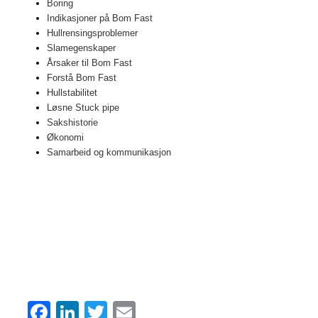
Boring
Indikasjoner på Bom Fast
Hullrensingsproblemer
Slamegenskaper
Årsaker til Bom Fast
Forstå Bom Fast
Hullstabilitet
Løsne Stuck pipe
Sakshistorie
Økonomi
Samarbeid og kommunikasjon
F
Li
T
E