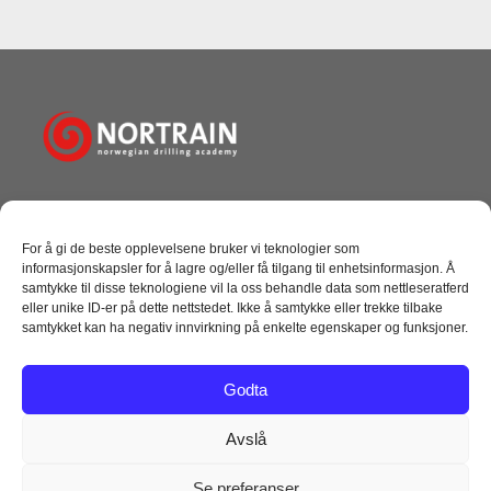
Norwegian Drilling Academy AS
Tangen 10, Dusavik
For å gi de beste opplevelsene bruker vi teknologier som
4072 Randaberg
informasjonskapsler for å lagre og/eller få tilgang til enhetsinformasjon. Å
+ 47 51 69 27 00
samtykke til disse teknologiene vil la oss behandle data som nettleseratferd
post@nortrain.no
eller unike ID-er på dette nettstedet. Ikke å samtykke eller trekke tilbake
samtykket kan ha negativ innvirkning på enkelte egenskaper og funksjoner.
NYTTIGE LINKER
Godta
Kursoversikt
Følg oss på facebook
Avslå
Følg oss på Linkedin
Se preferanser